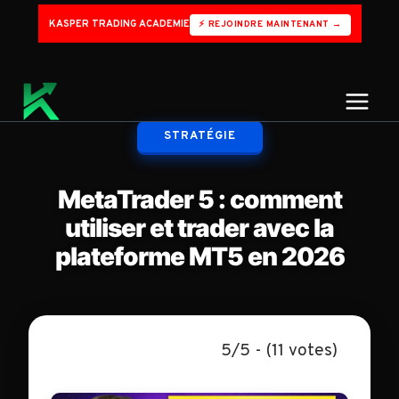
Aller
KASPER TRADING ACADEMIE
⚡ REJOINDRE MAINTENANT →
au
contenu
STRATÉGIE
MetaTrader 5 : comment
utiliser et trader avec la
plateforme MT5 en 2026
5/5 - (11 votes)